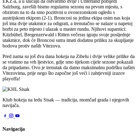
EKZ-a, a u slučaju da ostvarimo dvije i Unterland pobijedi
Salzburg, završili bismo regularnu sezonu na prvom mjestu, s
obzirom na to da smo pozitivni u ovosezonskom ogledu s
austrijskom ekipom (2-1). Broncosi su jedina ekipa osim nas koja
još ima dvije utakmice za odigrati, a trenutačno se nalaze u napetoj
borbi za peto mjesto i ulazak u master rundu. Njihovi suparnici:
Kitzbühel, Bregenzerwald i Ritten večeras igraju svoje posljednje
utakmice, dok će Broncosi sutra imati dodatnu priliku za skupljanje
bodova protiv naših Vitezova.
Pred nama su još dva dana hokeja na Zibelu i dvije velike prilike da
se vratimo na vrh ljestvice, gdje smo tijekom cijele sezone pokazali
da pripadamo. Ovo je trenutak da damo maksimalnu podršku našim
Vitezovima, prije nego što započne još veći i zahtjevniji izazov
playoffa!
Klub hokeja na ledu Sisak — tradicija, momčad grada i njegovih
navijača.
Navigacija