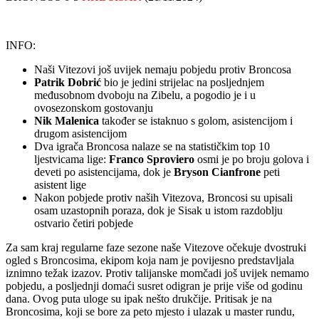
INFO:
Naši Vitezovi još uvijek nemaju pobjedu protiv Broncosa
Patrik Dobrić
bio je jedini strijelac na posljednjem
međusobnom dvoboju na Zibelu, a pogodio je i u
ovosezonskom gostovanju
Nik Malenica
također se istaknuo s golom, asistencijom i
drugom asistencijom
Dva igrača Broncosa nalaze se na statističkim top 10
ljestvicama lige:
Franco Sproviero
osmi je po broju golova i
deveti po asistencijama, dok je
Bryson Cianfrone
peti
asistent lige
Nakon pobjede protiv naših Vitezova, Broncosi su upisali
osam uzastopnih poraza, dok je Sisak u istom razdoblju
ostvario četiri pobjede
Za sam kraj regularne faze sezone naše Vitezove očekuje dvostruki
ogled s Broncosima, ekipom koja nam je povijesno predstavljala
iznimno težak izazov. Protiv talijanske momčadi još uvijek nemamo
pobjedu, a posljednji domaći susret odigran je prije više od godinu
dana. Ovog puta uloge su ipak nešto drukčije. Pritisak je na
Broncosima, koji se bore za peto mjesto i ulazak u master rundu,