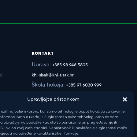
KONTAKT
Uprava:
+385 98 946 5805
e)
khl-sisak@khl-sisak.hr
Škola hokeja:
+385 97 6030 999
luka.vukoja@khl-sisak.hr
Upravljajte pristankom
užili najbolje iskustvo, koristimo tehnologije poput kolačića za čuvanje
up informacijama o uređaju. Suglasnost s ovim tehnologijama će nam
a obrađujemo podatke kao što su ponašanje pri pregledavanju ili
 ID-ovi na ovoj web stranici. Nepristanak ili povlačenje suglasnosti može
tjecati na određene karakteristike i funkcije.