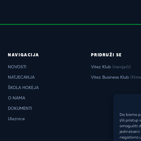
NAVIGACIJA
PRIDRUŽI SE
NOVOSTI
Vitez Klub
(navijači)
NATJECANJA
Vitez Business Klub
(firm
ŠKOLA HOKEJA
O NAMA
DOKUMENTI
Da bismo pr
Ulaznice
i/ili prist
omogućiti d
jedinstveni
negativno u