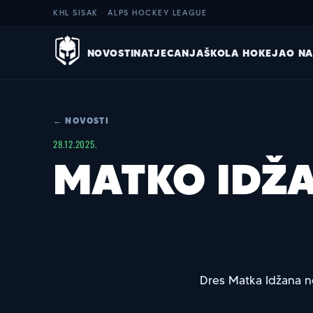
KHL SISAK · ALPS HOCKEY LEAGUE
NOVOSTI
NATJECANJA
ŠKOLA HOKEJA
O N
← NOVOSTI
28.12.2025.
MATKO IDŽ
Dres Matka Idžana n