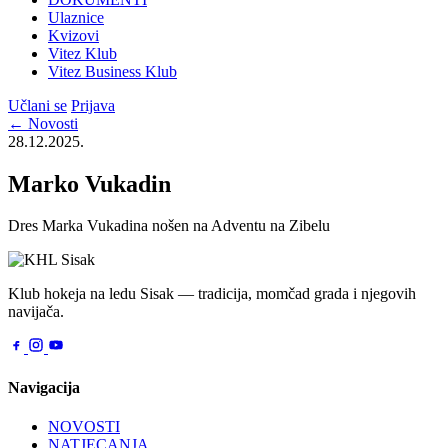
Ulaznice
Kvizovi
Vitez Klub
Vitez Business Klub
Učlani se
Prijava
← Novosti
28.12.2025.
Marko Vukadin
Dres Marka Vukadina nošen na Adventu na Zibelu
Klub hokeja na ledu Sisak — tradicija, momčad grada i njegovih
navijača.
Navigacija
NOVOSTI
NATJECANJA