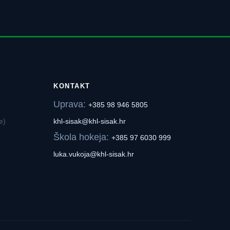
KONTAKT
Uprava:
+385 98 946 5805
e)
khl-sisak@khl-sisak.hr
Škola hokeja:
+385 97 6030 999
luka.vukoja@khl-sisak.hr