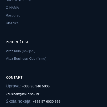
ŠKOLA HOKEJA
O NAMA
Raspored
Ulaznice
PRIDRUŽI SE
Vitez Klub
(navijači)
Vitez Business Klub
(firme)
KONTAKT
Uprava:
+385 98 946 5805
khl-sisak@khl-sisak.hr
Škola hokeja:
+385 97 6030 999