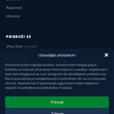
Raspored
Ulaznice
PRIDRUŽI SE
Vitez Klub
(navijači)
Vitez Business Klub
(firme)
Upravljajte pristankom
Da bismo pružili najbolje iskustvo, koristimo tehnologije poput
kolačića za čuvanje i/ili pristup informacijama o uređaju. Suglasnost s
ovim tehnologijama će nam omogućiti da obrađujemo podatke kao
KONTAKT
što su ponašanje pri pregledavanju ili jedinstveni ID-ovi na ovoj web
stranici. Nepristanak ili povlačenje suglasnosti može negativno
Uprava:
+385 98 946 5805
utjecati na određene karakteristike i funkcije.
khl-sisak@khl-sisak.hr
Škola hokeja:
+385 97 6030 999
Prihvati
luka.vukoja@khl-sisak.hr
Zabrani