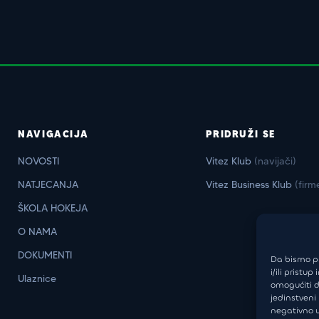
NAVIGACIJA
PRIDRUŽI SE
NOVOSTI
Vitez Klub
(navijači)
NATJECANJA
Vitez Business Klub
(firm
ŠKOLA HOKEJA
O NAMA
DOKUMENTI
Da bismo pr
i/ili prist
Ulaznice
omogućiti d
jedinstveni
negativno u