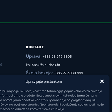
KONTAKT
Uprava:
+385 98 946 5805
e)
khl-sisak@khl-sisak.hr
Škola hokeja:
+385 97 6030 999
luka.vukoja@khl-sisak.hr
Upravljajte pristankom
užili najbolje iskustvo, koristimo tehnologije poput kolačića za čuvanje
up informacijama o uređaju. Suglasnost s ovim tehnologijama će nam
a obrađujemo podatke kao što su ponašanje pri pregledavanju ili
 ID-ovi na ovoj web stranici. Nepristanak ili povlačenje suglasnosti može
tjecati na određene karakteristike i funkcije.