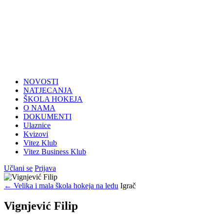
NOVOSTI
NATJECANJA
ŠKOLA HOKEJA
O NAMA
DOKUMENTI
Ulaznice
Kvizovi
Vitez Klub
Vitez Business Klub
Učlani se
Prijava
← Velika i mala škola hokeja na ledu
Igrač
Vignjević Filip