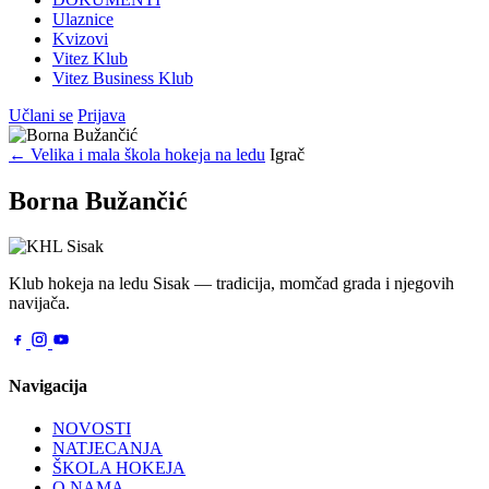
Ulaznice
Kvizovi
Vitez Klub
Vitez Business Klub
Učlani se
Prijava
← Velika i mala škola hokeja na ledu
Igrač
Borna Bužančić
Klub hokeja na ledu Sisak — tradicija, momčad grada i njegovih
navijača.
Navigacija
NOVOSTI
NATJECANJA
ŠKOLA HOKEJA
O NAMA