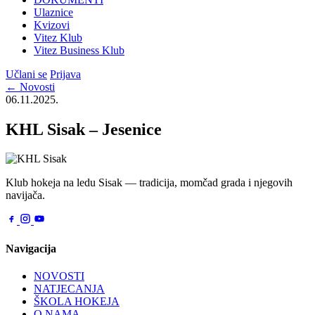
Ulaznice
Kvizovi
Vitez Klub
Vitez Business Klub
Učlani se
Prijava
← Novosti
06.11.2025.
KHL Sisak – Jesenice
Klub hokeja na ledu Sisak — tradicija, momčad grada i njegovih
navijača.
Navigacija
NOVOSTI
NATJECANJA
ŠKOLA HOKEJA
O NAMA