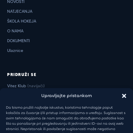
NOVOSTI
NATJECANJA
ŠKOLA HOKEJA
O NAMA
DOKUMENTI
Ulaznice
PRIDRUŽI SE
Vitez Klub
(navijači)
Upravljajte pristankom
Vitez Business Klub
(firme)
Da bismo pružili najbolje iskustvo, koristimo tehnologije poput
kolačića za čuvanje i/ili pristup informacijama o uređaju. Suglasnost s
ovim tehnologijama će nam omogućiti da obrađujemo podatke kao
KONTAKT
što su ponašanje pri pregledavanju ili jedinstveni ID-ovi na ovoj web
stranici. Nepristanak ili povlačenje suglasnosti može negativno
Uprava:
+385 98 946 5805