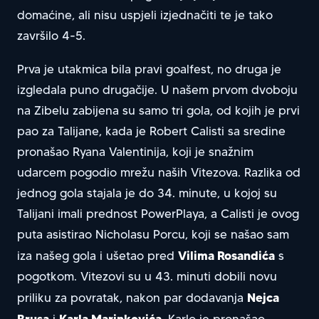
domaćine, ali nisu uspjeli izjednačiti te je tako
završilo 4-5.
Prva je utakmica bila pravi goalfest, no druga je
izgledala puno drugačije. U našem prvom dvoboju
na Zibelu zabijena su samo tri gola, od kojih je prvi
pao za Talijane, kada je Robert Calisti sa sredine
pronašao Ryana Valentinija, koji je snažnim
udarcem pogodio mrežu naših Vitezova. Razlika od
jednog gola stajala je do 34. minute, u kojoj su
Talijani imali prednost PowerPlaya, a Calisti je ovog
puta asistirao Nicholasu Porcu, koji se našao sam
Vilima Rosandića
iza našeg gola i ušetao pred
s
pogotkom. Vitezovi su u 43. minuti dobili novu
Nejca
priliku za povratak, nakon par dodavanja
Brusa
Karla Marinkovića