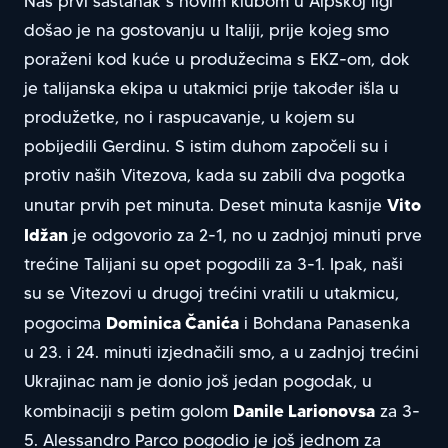
Naš prvi sastanak s novim klubom u Alpskoj ligi
došao je na gostovanju u Italiji, prije kojeg smo
poraženi kod kuće u produžecima s EKZ-om, dok
je talijanska ekipa u utakmici prije također išla u
produžetke, no i raspucavanje, u kojem su
pobijedili Gerdinu. S istim duhom započeli su i
protiv naših Vitezova, kada su zabili dva pogotka
Vito
unutar prvih pet minuta. Deset minuta kasnije
Idžan
je odgovorio za 2-1, no u zadnjoj minuti prve
trećine Talijani su opet pogodili za 3-1. Ipak, naši
su se Vitezovi u drugoj trećini vratili u utakmicu,
Dominica Čanića
pogocima
i Bohdana Panasenka
u 23. i 24. minuti izjednačili smo, a u zadnjoj trećini
Ukrajinac nam je donio još jedan pogodak, u
Danile Larionovsa
kombinaciji s petim golom
za 3-
5. Alessandro Parco pogodio je još jednom za