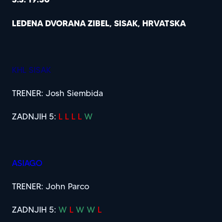
LEDENA DVORANA ZIBEL, SISAK, HRVATSKA
KHL SISAK
TRENER: Josh Siembida
ZADNJIH 5:
L L L L
W
ASIAGO
TRENER: John Parco
ZADNJIH 5:
W
L
W W
L