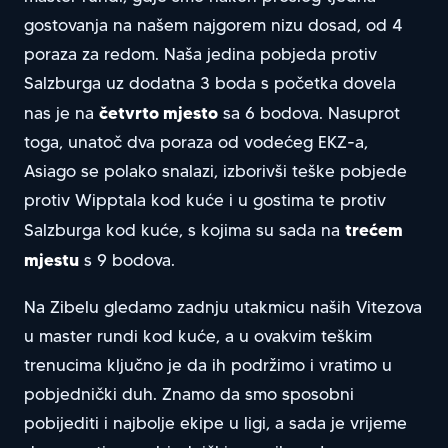
gostovanja na našem najgorem nizu dosad, od 4
poraza za redom. Naša jedina pobjeda protiv
Salzburga uz dodatna 3 boda s početka dovela
četvrto mjesto
nas je na
sa 6 bodova. Nasuprot
toga, unatoč dva poraza od vodećeg EKZ-a,
Asiago se polako snalazi, izborivši teške pobjede
protiv Wipptala kod kuće i u gostima te protiv
trećem
Salzburga kod kuće, s kojima su sada na
mjestu
s 9 bodova.
Na Zibelu gledamo zadnju utakmicu naših Vitezova
u master rundi kod kuće, a u ovakvim teškim
trenucima ključno je da ih podržimo i vratimo u
pobjednički duh. Znamo da smo sposobni
pobijediti i najbolje ekipe u ligi, a sada je vrijeme