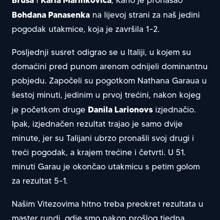
i
, Karlo je pronašao
Bohdana Panasenka
na lijevoj strani za naš jedini
pogodak utakmice, koja je završila 1-2.
Posljednji susret odigrao se u Italiji, u kojem su
domaćini pred punom arenom odnijeli dominantnu
pobjedu. Započeli su pogotkom Nathana Garaua u
šestoj minuti, jedinim u prvoj trećini, nakon kojeg
Danila Larionovs
je početkom druge
izjednačio.
Ipak, izjednačen rezultat trajao je samo dvije
minute, jer su Talijani ubrzo pronašli svoj drugi i
treći pogodak, a krajem trećine i četvrti. U 51.
minuti Garau je okončao utakmicu s petim golom
za rezultat 5-1.
Našim Vitezovima hitno treba preokret rezultata u
master rundi, gdje smo nakon prošlog tjedna